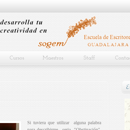
Cursos
Maestros
Staff
Conta
E
Si tuviera que utilizar
alguna palabra
para describirme,
seria
"Obstinación",