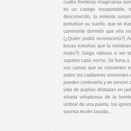
cuatro fronteras imaginarias qu
es un castigo insoportable
desconocido, la violenta susu
perturban su sueño, que se du
caminante dormido que ella no
(¿Quién podrá reconocerla?)
A
bocas extrañas que la nombra
rostro?)
Juega rabiosa a ser 
zapatos cada noche. Se fuma a 
sus camas que se convierten e
sobre los cadáveres sonrientes
pueden contenerla y se vencen 
vida de pupilas dilatadas en ja
silueta voluptuosa de la hem
umbral de una puerta, los igno
sonrisa recién lavada…