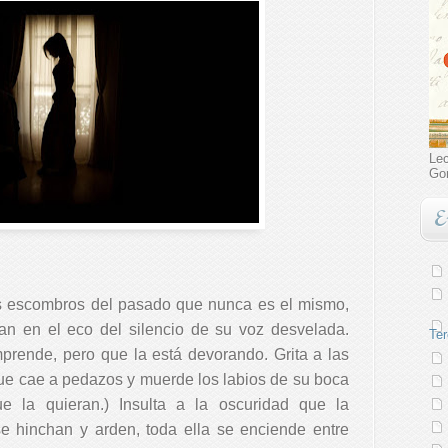
Lec
Go
E
os escombros del pasado que nunca es el mismo,
n en el eco del silencio de su voz desvelada.
Ter
rende, pero que la está devorando. Grita a las
 que cae a pedazos y muerde los labios de su boca
e la quieran.)
Insulta a la oscuridad que la
 hinchan y arden, toda ella se enciende entre