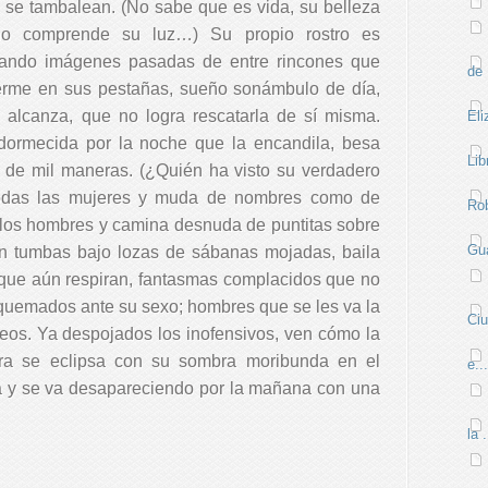
e se tambalean.
(No sabe que es vida, su belleza
, no comprende su luz…)
Su propio rostro es
rrando imágenes pasadas de entre rincones que
de 
erme en sus pestañas, sueño sonámbulo de día,
 alcanza, que no logra rescatarla de sí misma.
Eli
dormecida por la noche que la encandila, besa
Lib
n de mil maneras.
(¿Quién ha visto su verdadero
todas las mujeres y muda de nombres como de
Rob
los hombres y camina desnuda de puntitas sobre
Gua
n tumbas bajo lozas de sábanas mojadas, baila
 que aún respiran, fantasmas complacidos que no
quemados ante su sexo; hombres que se les va la
Ci
deos. Ya despojados los inofensivos, ven cómo la
bra se eclipsa con su sombra moribunda en el
e...
ra y se va desapareciendo por la mañana con una
la .