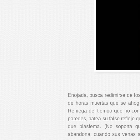
Enojada, busca redimirse de l
de horas muertas que se ahoga
Reniega del tiempo que no comp
paredes, patea su falso reflejo
que blasfema.
(No soporta qu
abandona, cuando sus venas se