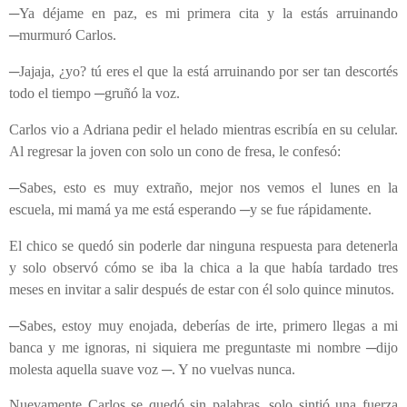
─Ya déjame en paz, es mi primera cita y la estás arruinando
─murmuró Carlos.
─Jajaja, ¿yo? tú eres el que la está arruinando por ser tan descortés
todo el tiempo ─gruñó la voz.
Carlos vio a Adriana pedir el helado mientras escribía en su celular.
Al regresar la joven con solo un cono de fresa, le confesó:
─Sabes, esto es muy extraño, mejor nos vemos el lunes en la
escuela, mi mamá ya me está esperando ─y se fue rápidamente.
El chico se quedó sin poderle dar ninguna respuesta para detenerla
y solo observó cómo se iba la chica a la que había tardado tres
meses en invitar a salir después de estar con él solo quince minutos.
─Sabes, estoy muy enojada, deberías de irte, primero llegas a mi
banca y me ignoras, ni siquiera me preguntaste mi nombre ─dijo
molesta aquella suave voz ─. Y no vuelvas nunca.
Nuevamente Carlos se quedó sin palabras, solo sintió una fuerza