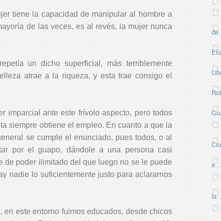
jer tiene la capacidad de manipular al hombre a
 mayoría de las veces, es al revés, la mujer nunca
de 
Eli
epetía un dicho superficial, más terriblemente
Lib
leza atrae a la riqueza, y esta trae consigo el
Rob
r imparcial ante este frívolo aspecto, pero todos
Gua
a siempre obtiene el empleo. En cuanto a que la
 general se cumple el enunciado, pues todos, o al
Ci
tar por el guapo, dándole a una persona casi
e de poder ilimitado del que luego no se le puede
e...
ay nadie lo suficientemente justo para aclararnos
la .
a, en este entorno fuimos educados, desde chicos