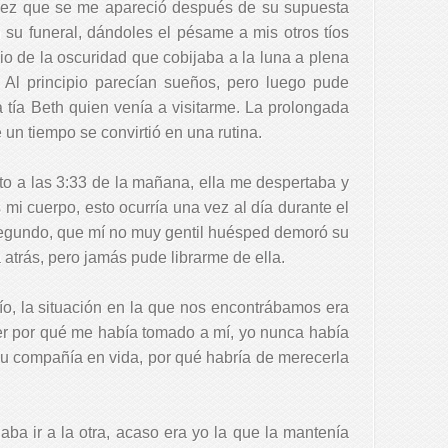
 vez que se me apareció después de su supuesta
su funeral, dándoles el pésame a mis otros tíos
io de la oscuridad que cobijaba a la luna a plena
 Al principio parecían sueños, pero luego pude
tía Beth quien venía a visitarme. La prolongada
e un tiempo se convirtió en una rutina.
sto a las 3:33 de la mañana, ella me despertaba y
mi cuerpo, esto ocurría una vez al día durante el
segundo, que mí no muy gentil huésped demoró su
a atrás, pero jamás pude librarme de ella.
mío, la situación en la que nos encontrábamos era
er por qué me había tomado a mí, yo nunca había
 su compañía en vida, por qué habría de merecerla
aba ir a la otra, acaso era yo la que la mantenía