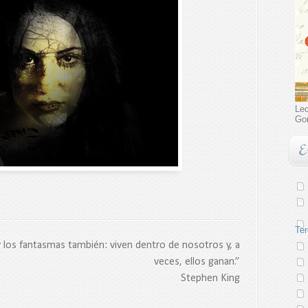
Lec
Go
E
Ter
 los fantasmas también: viven dentro de nosotros y, a
veces, ellos ganan.”
Stephen King