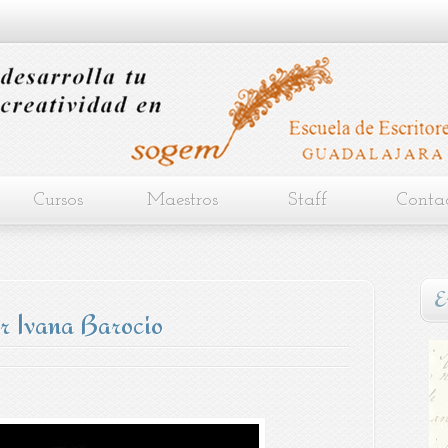
Cursos
Maestros
Staff
Conta
E
r Ivana Barocio