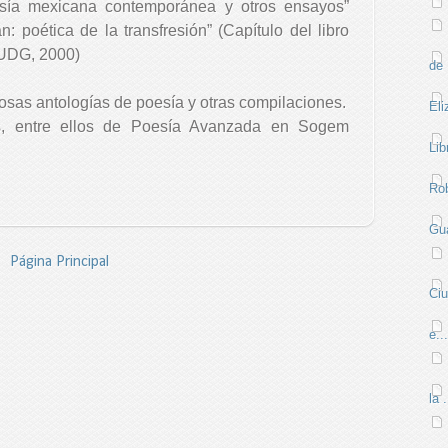
esía mexicana contemporánea y otros ensayos”
poética de la transfresión” (Capítulo del libro
UDG, 2000)
de 
sas antologías de poesía y otras compilaciones.
Eli
res, entre ellos de Poesía Avanzada en Sogem
Lib
Rob
Gua
Página Principal
Ci
e...
la .