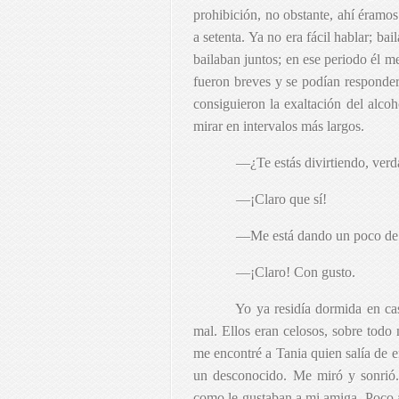
prohibición, no obstante, ahí éramos
a setenta. Ya no era fácil hablar; b
bailaban juntos; en ese periodo él m
fueron breves y se podían responde
consiguieron la exaltación del alco
mirar en intervalos más largos.
—¿Te estás divirtiendo, ver
—¡Claro que sí!
—Me está dando un poco de 
—¡Claro! Con gusto.
Yo ya residía dormida en ca
mal. Ellos eran celosos, sobre tod
me encontré a Tania quien salía de 
un desconocido. Me miró y sonrió.
como le gustaban a mi amiga. Poco a