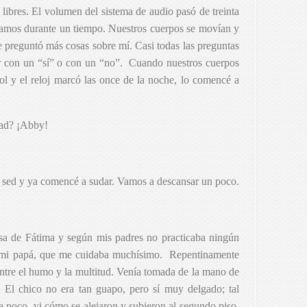
 libres. El volumen del sistema de audio pasó de treinta
ailamos durante un tiempo. Nuestros cuerpos se movían y
e preguntó más cosas sobre mí. Casi todas las preguntas
r con un “sí” o con un “no”.
Cuando nuestros cuerpos
hol y el reloj marcó las once de la noche, lo comencé a
dad? ¡Abby!
sed y ya comencé a sudar. Vamos a descansar un poco.
sa de Fátima y según mis padres no practicaba ningún
o mi papá, que me cuidaba muchísimo.
Repentinamente
entre el humo y la multitud. Venía tomada de la mano de
 El chico no era tan guapo, pero sí muy delgado; tal
 poco, vi cómo se alejaron y subieron al segundo piso.