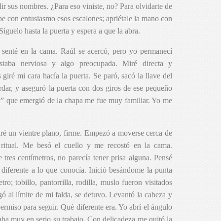
ir sus nombres. ¿Para eso viniste, no? Para olvidarte de
be con entusiasmo esos escalones; apriétale la mano con
Síguelo hasta la puerta y espera a que la abra.
 senté en la cama. Raúl se acercó, pero yo permanecí
staba nerviosa y algo preocupada. Miré directa y
iré mi cara hacía la puerta. Se paró, sacó la llave del
dar, y aseguró la puerta con dos giros de ese pequeño
ic” que emergió de la chapa me fue muy familiar. Yo me
iré un vientre plano, firme. Empezó a moverse cerca de
 ritual. Me besó el cuello y me recostó en la cama.
 tres centímetros, no parecía tener prisa alguna. Pensé
diferente a lo que conocía. Inició besándome la punta
ro; tobillo, pantorrilla, rodilla, muslo fueron visitados
gó al límite de mi falda, se detuvo. Levantó la cabeza y
rmiso para seguir. Qué diferente era. Yo abrí el ángulo
aba muy en serio su trabajo. Con delicadeza me quitó la