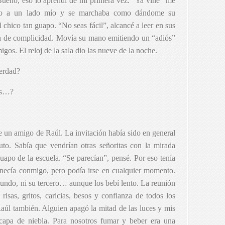
Bueno, eso lo aprendí de mi primera vez. “Ya vine” me
aso a un lado mío y se marchaba como dándome su
chico tan guapo. “No seas fácil”, alcancé a leer en sus
lla de complicidad. Movía su mano emitiendo un “adiós”
gos. El reloj de la sala dio las nueve de la noche.
erdad?
es…?
de un amigo de Raúl. La invitación había sido en general
ituto. Sabía que vendrían otras señoritas con la mirada
uapo de la escuela. “Se parecían”, pensé. Por eso tenía
necía conmigo, pero podía irse en cualquier momento.
gundo, ni su tercero… aunque los bebí lento. La reunión
isas, gritos, caricias, besos y confianza de todos los
 Raúl también. Alguien apagó la mitad de las luces y mis
capa de niebla. Para nosotros fumar y beber era una