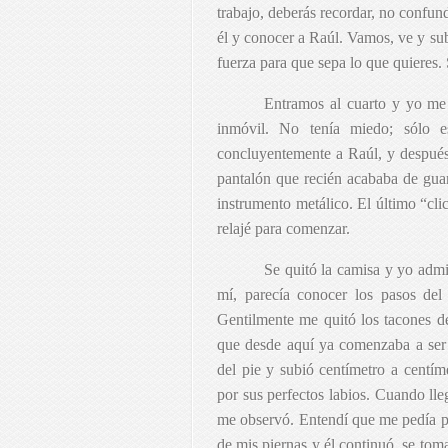
trabajo, deberás recordar, no confund
él y conocer a Raúl. Vamos, ve y su
fuerza para que sepa lo que quieres. 
Entramos al cuarto y yo me
inmóvil. No tenía miedo; sólo e
concluyentemente a Raúl, y después g
pantalón que recién acababa de guar
instrumento metálico. El último “cl
relajé para comenzar.
Se quitó la camisa y yo adm
mí, parecía conocer los pasos del
Gentilmente me quitó los tacones de
que desde aquí ya comenzaba a ser 
del pie y subió centímetro a centímet
por sus perfectos labios. Cuando lle
me observó. Entendí que me pedía pe
de mis piernas y él continuó, se tom