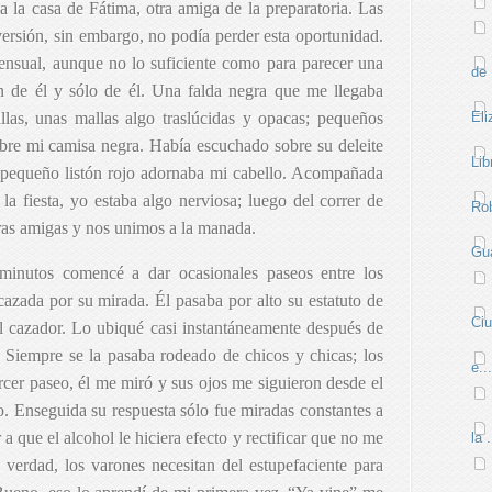
 la casa de Fátima, otra amiga de la preparatoria. Las
rsión, sin embargo, no podía perder esta oportunidad.
sensual, aunque no lo suficiente como para parecer una
de 
ón de él y sólo de él. Una falda negra que me llegaba
dillas, unas mallas algo traslúcidas y opacas; pequeños
Eli
bre mi camisa negra. Había escuchado sobre su deleite
Lib
n pequeño listón rojo adornaba mi cabello. Acompañada
la fiesta, yo estaba algo nerviosa; luego del correr de
Rob
ras amigas y nos unimos a la manada.
Gua
minutos comencé a dar ocasionales paseos entre los
cazada por su mirada. Él pasaba por alto su estatuto de
Ci
 el cazador. Lo ubiqué casi instantáneamente después de
. Siempre se la pasaba rodeado de chicos y chicas; los
e...
tercer paseo, él me miró y sus ojos me siguieron desde el
ño. Enseguida su respuesta sólo fue miradas constantes a
a que el alcohol le hiciera efecto y rectificar que no me
la .
 verdad, los varones necesitan del estupefaciente para