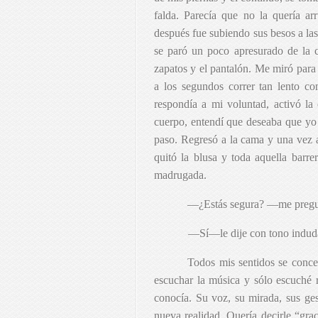
falda. Parecía que no la quería ar
después fue subiendo sus besos a la
se paró un poco apresurado de la 
zapatos y el pantalón. Me miró para
a los segundos correr tan lento c
respondía a mi voluntad, activó la
cuerpo, entendí que deseaba que yo s
paso. Regresó a la cama y una vez a
quitó la blusa y toda aquella barre
madrugada.
—¿Estás segura? —me pregun
—Sí—le dije con tono indud
Todos mis sentidos se conce
escuchar la música y sólo escuché r
conocía. Su voz, su mirada, sus ges
nueva realidad. Quería decirle “gra