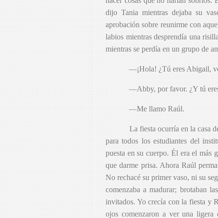
hacer cosas que no harían sobrios. 
dijo Tania mientras dejaba su v
aprobación sobre reunirme con aquel 
labios mientras desprendía una risi
mientras se perdía en un grupo de ami
—¡Hola! ¿Tú eres Abigail, v
—Abby, por favor. ¿Y tú er
—Me llamo Raúl.
La fiesta ocurría en la casa 
para todos los estudiantes del inst
puesta en su cuerpo. Él era el más g
que darme prisa. Ahora Raúl perma
No rechacé su primer vaso, ni su se
comenzaba a madurar; brotaban las r
invitados. Yo crecía con la fiesta y
ojos comenzaron a ver una ligera 