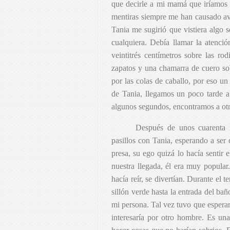
que decirle a mi mamá que iríamos a
mentiras siempre me han causado ave
Tania me sugirió que vistiera algo 
cualquiera. Debía llamar la atenci
veintitrés centímetros sobre las ro
zapatos y una chamarra de cuero so
por las colas de caballo, por eso u
de Tania, llegamos un poco tarde a 
algunos segundos, encontramos a ot
Después de unos cuarenta 
pasillos con Tania, esperando a ser 
presa, su ego quizá lo hacía sentir
nuestra llegada, él era muy popular
hacía reír, se divertían. Durante el 
sillón verde hasta la entrada del ba
mi persona. Tal vez tuvo que esperar 
interesaría por otro hombre. Es una