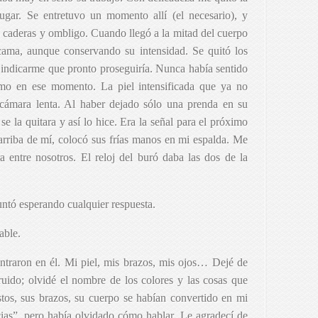
rugar. Se entretuvo un momento allí (el necesario), y
s caderas y ombligo. Cuando llegó a la mitad del cuerpo
cama, aunque conservando su intensidad. Se quitó los
 indicarme que pronto proseguiría. Nunca había sentido
omo en ese momento. La piel intensificada que ya no
 cámara lenta. Al haber dejado sólo una prenda en su
e la quitara y así lo hice. Era la señal para el próximo
rriba de mí, colocó sus frías manos en mi espalda. Me
ra entre nosotros. El reloj del buró daba las dos de la
tó esperando cualquier respuesta.
able.
ntraron en él. Mi piel, mis brazos, mis ojos… Dejé de
uido; olvidé el nombre de los colores y las cosas que
tos, sus brazos, su cuerpo se habían convertido en mi
cias”, pero había olvidado cómo hablar. Le agradecí de