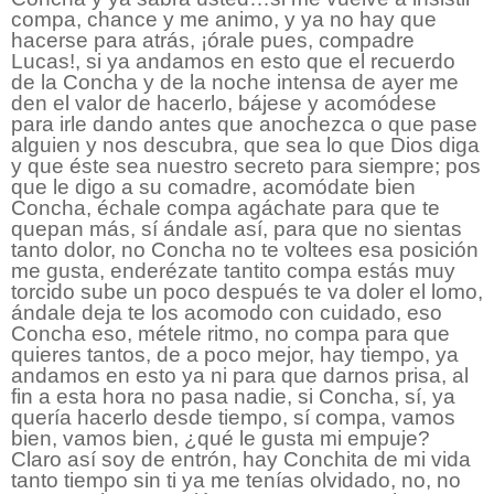
compa, chance y me animo, y ya no hay que
hacerse para atrás, ¡órale pues, compadre
Lucas!, si ya andamos en esto que el recuerdo
de la Concha y de la noche intensa de ayer me
den el valor de hacerlo, bájese y acomódese
para irle dando antes que anochezca o que pase
alguien y nos descubra, que sea lo que Dios diga
y que éste sea nuestro secreto para siempre; pos
que le digo a su comadre, acomódate bien
Concha, échale compa agáchate para que te
quepan más, sí ándale así, para que no sientas
tanto dolor, no Concha no te voltees esa posición
me gusta, enderézate tantito compa estás muy
torcido sube un poco después te va doler el lomo,
ándale deja te los acomodo con cuidado, eso
Concha eso, métele ritmo, no compa para que
quieres tantos, de a poco mejor, hay tiempo, ya
andamos en esto ya ni para que darnos prisa, al
fin a esta hora no pasa nadie, si Concha, sí, ya
quería hacerlo desde tiempo, sí compa, vamos
bien, vamos bien, ¿qué le gusta mi empuje?
Claro así soy de entrón, hay Conchita de mi vida
tanto tiempo sin ti ya me tenías olvidado, no, no