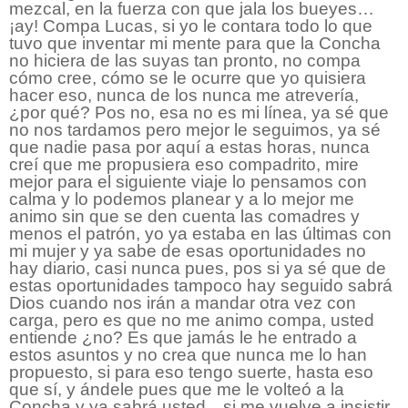
mezcal, en la fuerza con que jala los bueyes…
¡ay! Compa Lucas, si yo le contara todo lo que
tuvo que inventar mi mente para que la Concha
no hiciera de las suyas tan pronto, no compa
cómo cree, cómo se le ocurre que yo quisiera
hacer eso, nunca de los nunca me atrevería,
¿por qué? Pos no, esa no es mi línea, ya sé que
no nos tardamos pero mejor le seguimos, ya sé
que nadie pasa por aquí a estas horas, nunca
creí que me propusiera eso compadrito, mire
mejor para el siguiente viaje lo pensamos con
calma y lo podemos planear y a lo mejor me
animo sin que se den cuenta las comadres y
menos el patrón, yo ya estaba en las últimas con
mi mujer y ya sabe de esas oportunidades no
hay diario, casi nunca pues, pos si ya sé que de
estas oportunidades tampoco hay seguido sabrá
Dios cuando nos irán a mandar otra vez con
carga, pero es que no me animo compa, usted
entiende ¿no? Es que jamás le he entrado a
estos asuntos y no crea que nunca me lo han
propuesto, si para eso tengo suerte, hasta eso
que sí, y ándele pues que me le volteó a la
Concha y ya sabrá usted…si me vuelve a insistir