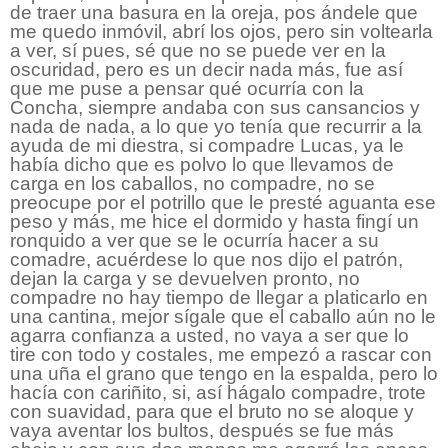
de traer una basura en la oreja, pos ándele que
me quedo inmóvil, abrí los ojos, pero sin voltearla
a ver, sí pues, sé que no se puede ver en la
oscuridad, pero es un decir nada más, fue así
que me puse a pensar qué ocurría con la
Concha, siempre andaba con sus cansancios y
nada de nada, a lo que yo tenía que recurrir a la
ayuda de mi diestra, si compadre Lucas, ya le
había dicho que es polvo lo que llevamos de
carga en los caballos, no compadre, no se
preocupe por el potrillo que le presté aguanta ese
peso y más, me hice el dormido y hasta fingí un
ronquido a ver que se le ocurría hacer a su
comadre, acuérdese lo que nos dijo el patrón,
dejan la carga y se devuelven pronto, no
compadre no hay tiempo de llegar a platicarlo en
una cantina, mejor sígale que el caballo aún no le
agarra confianza a usted, no vaya a ser que lo
tire con todo y costales, me empezó a rascar con
una uña el grano que tengo en la espalda, pero lo
hacía con cariñito, si, así hágalo compadre, trote
con suavidad, para que el bruto no se aloque y
vaya aventar los bultos, después se fue más