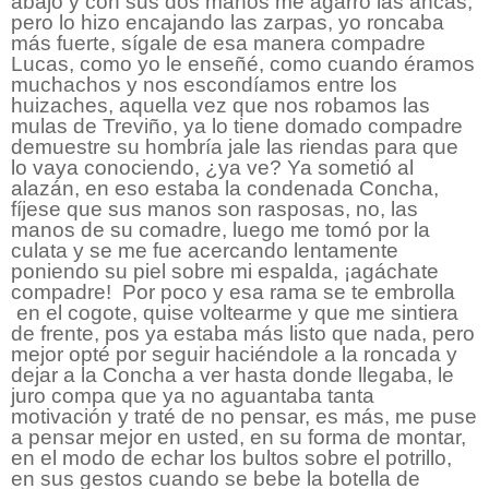
abajo y con sus dos manos me agarró las ancas,
pero lo hizo encajando las zarpas, yo roncaba
más fuerte, sígale de esa manera compadre
Lucas, como yo le enseñé, como cuando éramos
muchachos y nos escondíamos entre los
huizaches, aquella vez que nos robamos las
mulas de Treviño, ya lo tiene domado compadre
demuestre su hombría jale las riendas para que
lo vaya conociendo, ¿ya ve? Ya sometió al
alazán, en eso estaba la condenada Concha,
fíjese que sus manos son rasposas, no, las
manos de su comadre, luego me tomó por la
culata y se me fue acercando lentamente
poniendo su piel sobre mi espalda, ¡agáchate
compadre!
Por poco y esa rama se te embrolla
en el cogote, quise voltearme y que me sintiera
de frente, pos ya estaba más listo que nada, pero
mejor opté por seguir haciéndole a la roncada y
dejar a la Concha a ver hasta donde llegaba, le
juro compa que ya no aguantaba tanta
motivación y traté de no pensar, es más, me puse
a pensar mejor en usted, en su forma de montar,
en el modo de echar los bultos sobre el potrillo,
en sus gestos cuando se bebe la botella de