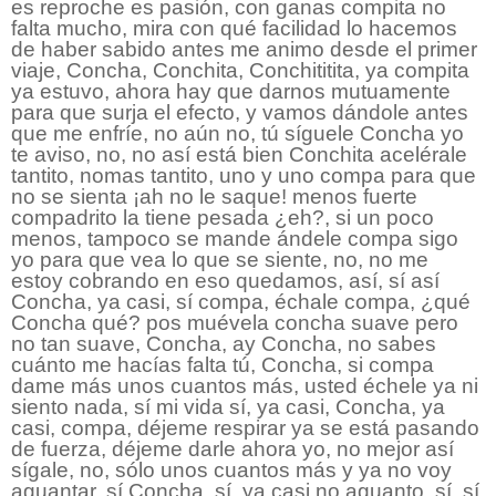
es reproche es pasión, con ganas compita no
falta mucho, mira con qué facilidad lo hacemos
de haber sabido antes me animo desde el primer
viaje, Concha, Conchita, Conchititita, ya compita
ya estuvo, ahora hay que darnos mutuamente
para que surja el efecto, y vamos dándole antes
que me enfríe, no aún no, tú síguele Concha yo
te aviso, no, no así está bien Conchita acelérale
tantito, nomas tantito, uno y uno compa para que
no se sienta ¡ah no le saque! menos fuerte
compadrito la tiene pesada ¿eh?, si un poco
menos, tampoco se mande ándele compa sigo
yo para que vea lo que se siente, no, no me
estoy cobrando en eso quedamos, así, sí así
Concha, ya casi, sí compa, échale compa, ¿qué
Concha qué? pos muévela concha suave pero
no tan suave, Concha, ay Concha, no sabes
cuánto me hacías falta tú, Concha, si compa
dame más unos cuantos más, usted échele ya ni
siento nada, sí mi vida sí, ya casi, Concha, ya
casi, compa, déjeme respirar ya se está pasando
de fuerza, déjeme darle ahora yo, no mejor así
sígale, no, sólo unos cuantos más y ya no voy
aguantar, sí Concha, sí, ya casi no aguanto, sí, sí